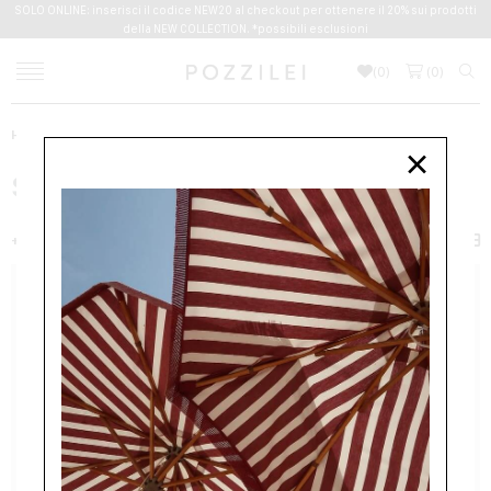
SOLO ONLINE: inserisci il codice NEW20 al checkout per ottenere il 20% sui prodotti
della NEW COLLECTION. *possibili esclusioni
(
0
)
(
0
)
Home
×
SCOPRI TUTTI I PRODOTTI
+ FILTER