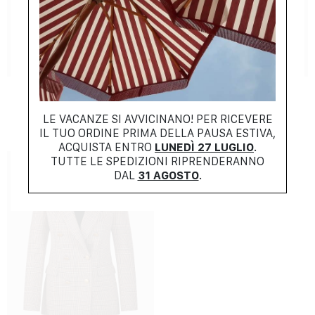
NEW COLLECTION
NEW COLLECTION
TAGLIATORE
TAGLIATORE
$
756.00
$
704.00
LE VACANZE SI AVVICINANO! PER RICEVERE
IL TUO ORDINE PRIMA DELLA PAUSA ESTIVA,
ACQUISTA ENTRO
LUNEDÌ 27 LUGLIO
.
TUTTE LE SPEDIZIONI RIPRENDERANNO
DAL
31 AGOSTO
.