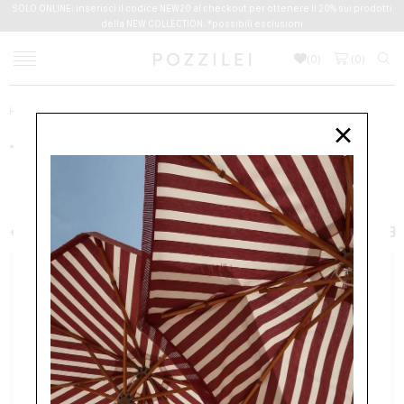
SOLO ONLINE: inserisci il codice NEW20 al checkout per ottenere il 20% sui prodotti
della NEW COLLECTION. *possibili esclusioni
(
0
)
(
0
)
Home
TAGLIATORE
×
TAGLIATORE
NUOVI ARRIVI
DONNA
+ FILTER