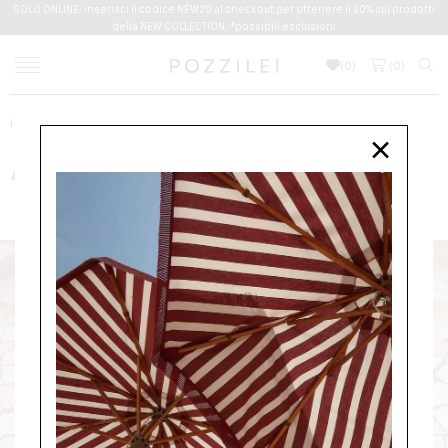
SOLO ONLINE: inserisci il codice NEW20 al checkout per ottenere il 20% sui prodotti
della NEW COLLECTION. *possibili esclusioni
(
0
)
(
0
)
Home
AMATO DANIELE
×
AMATO DANIELE
NUOVI ARRIVI
DONNA