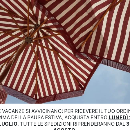
TESI
SERGIO LEVANTESI
$
392.00
E VACANZE SI AVVICINANO! PER RICEVERE IL TUO ORDI
RIMA DELLA PAUSA ESTIVA, ACQUISTA ENTRO
LUNEDÌ 
LUGLIO
. TUTTE LE SPEDIZIONI RIPRENDERANNO DAL
3
ON
NEW COLLECTION