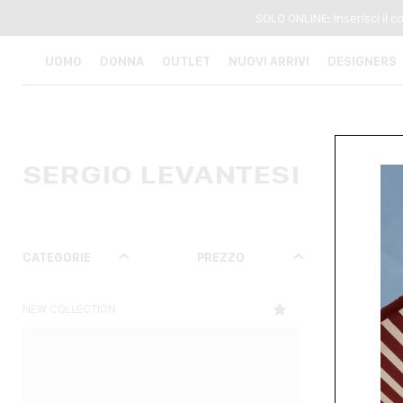
SOLO ONLINE: inserisci il 
UOMO
DONNA
OUTLET
NUOVI ARRIVI
DESIGNERS
SERGIO LEVANTESI
CATEGORIE
PREZZO
TAGL
NEW COLLECTION
NEW COLLECTI