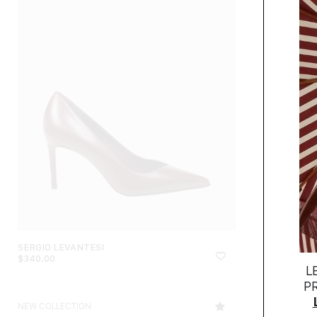
SERGIO LEVANTESI
SERGIO LEVAN
$
340.00
$
392.00
L
P
NEW COLLECTION
NEW COLLECTI