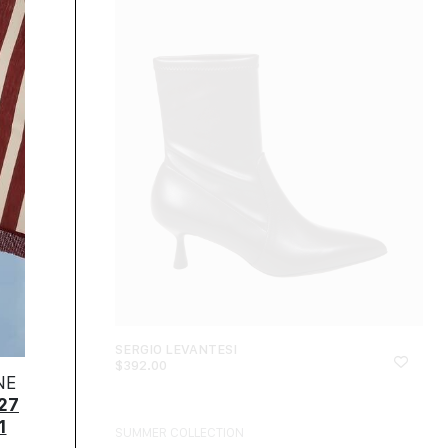
SERGIO LEVANTESI
$
392.00
NE
27
1
SUMMER COLLECTION