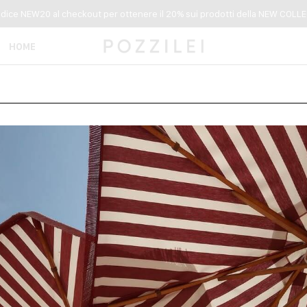
codice NEW20 al checkout per ottenere il 20% sui prodotti della NEW COLLEC
HOME
NUOVI ARRIVI
DONNA
IA
COLORE
ORDINA PER
ON
NEW COLLECTION