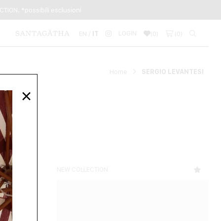
TION. *possibili esclusioni
LOGIN
EN /
IT
(
0
)
(
0
)
Home
SERGIO LEVANTESI
×
NEW COLLECTION