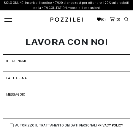
SOLO ONLINE: inserisci il codice NEW20 al checkout per ottenere il 20% sui prodotti
della NEW COLLECTION. *possibili esclusioni
(
0
)
(
0
)
LAVORA CON NOI
AUTORIZZO IL TRATTAMENTO DEI DATI PERSONALI
PRIVACY POLICY