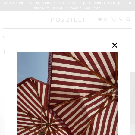
SOLO ONLINE: inserisci il codice NEW20 al checkout per ottenere il 20% sui prodotti
della NEW COLLECTION. *possibili esclusioni
(
0
)
(
0
)
Home
HERBERT LEVINE
×
HERBERT LEVINE
NUOVI ARRIVI
DONNA