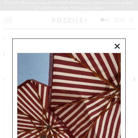
SOLO ONLINE: inserisci il codice NEW20 al checkout per ottenere il 20% sui prodotti
della NEW COLLECTION. *possibili esclusioni
(
0
)
(
0
)
Home
NUOVI ARRIVI
Uomo
Abbigliamento
×
ABBIGLIAMENTO
UOMO
ABBIGLIAMENTO
ACCESSORI
BORSE
SCARPE
+ FILTER