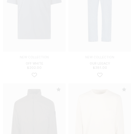
NEW COLLECTION
NEW COLLECTION
OFF WHITE
OUR LEGACY
$
202.00
$
381.00