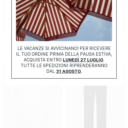
NEW COLLECTION
NEW COLLECTION
AMI
LARDINI
$
381.00
$
1125.00
LE VACANZE SI AVVICINANO! PER RICEVERE
IL TUO ORDINE PRIMA DELLA PAUSA ESTIVA,
ACQUISTA ENTRO
LUNEDÌ 27 LUGLIO
.
TUTTE LE SPEDIZIONI RIPRENDERANNO
DAL
31 AGOSTO
.