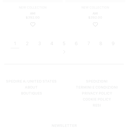
NEW COLLECTION
NEW COLLECTION
AMI
AMI
$
392.00
$
392.00
1
2
3
4
5
6
7
8
9
SPEDIRE A: UNITED STATES
SPEDIZIONI
ABOUT
TERMINI E CONDIZIONI
BOUTIQUES
PRIVACY POLICY
COOKIE POLICY
RESI
NEWSLETTER