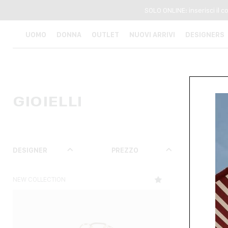
SOLO ONLINE: inserisci il 
UOMO
DONNA
OUTLET
NUOVI ARRIVI
DESIGNERS
GIOIELLI
DESIGNER
PREZZO
TAGL
NEW COLLECTION
NEW COLLECTI