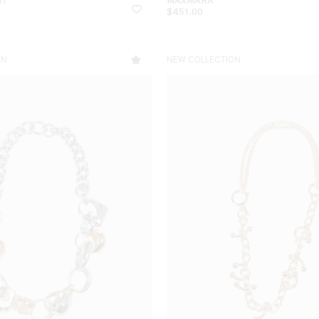
$
451.00
ON
NEW COLLECTION