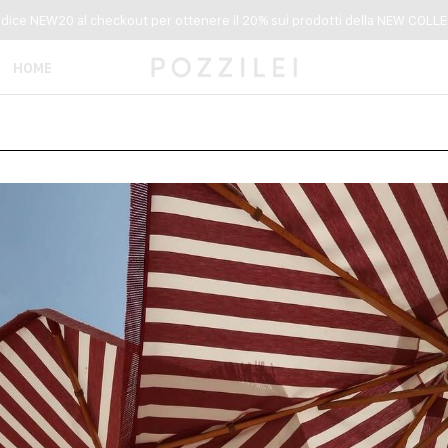
codice NEW20 al checkout per ottenere il 20% sui prodotti della NEW COLLEC
HOME
ACCESSORI
CAPPELLI
FOULARDS
PORTAFOGLI
SCIARP
SUNGLASSES
TIES
IA
COLORE
ORDINA PER
ON
NEW COLLECTION