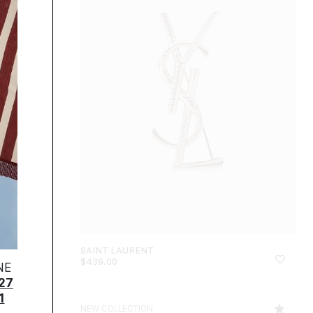
SAINT LAURENT
$
439.00
NE
27
1
NEW COLLECTION