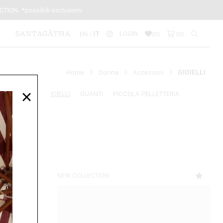
TION. *possibili esclusioni
LOGIN
EN /
IT
(
0
)
(
0
)
Home
Donna
Accessori
GIOIELLI
×
E
CINTURE
GIOIELLI
GUANTI
PICCOLA PELLETTERIA
NEW COLLECTION