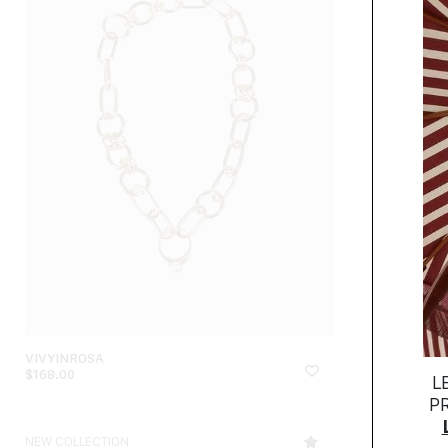
VIVYINROSA
VIVYINROSA
$
168.00
$
243.00
L
P
NEW COLLECTION
NEW COLLECTI