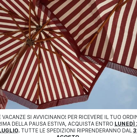
VIVYINROSA
$
150.00
E VACANZE SI AVVICINANO! PER RICEVERE IL TUO ORDI
RIMA DELLA PAUSA ESTIVA, ACQUISTA ENTRO
LUNEDÌ 
LUGLIO
. TUTTE LE SPEDIZIONI RIPRENDERANNO DAL
3
ON
NEW COLLECTION