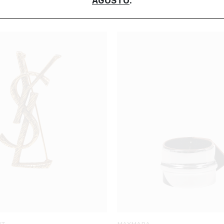
AGOSTO
.
NT
MAXMARA