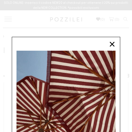
SOLO ONLINE: inserisci il codice NEW20 al checkout per ottenere il 20% sui prodotti
della NEW COLLECTION. *possibili esclusioni
(
0
)
(
0
)
Home
MAXMARA PURE
×
MAXMARA PURE
NUOVI ARRIVI
DONNA
+ FILTER