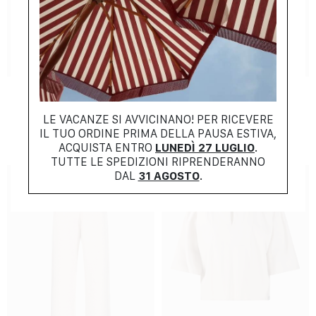
SUMMER COLLECTION
SUMMER COLLECTION
MAXMARA PURE
MAXMARA PURE
$
438.00
$
461.00
$
307.00
$
323.00
LE VACANZE SI AVVICINANO! PER RICEVERE
-30%
-30%
IL TUO ORDINE PRIMA DELLA PAUSA ESTIVA,
ACQUISTA ENTRO
LUNEDÌ 27 LUGLIO
.
TUTTE LE SPEDIZIONI RIPRENDERANNO
DAL
31 AGOSTO
.