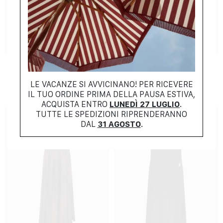
NEW COLLECTION
NEW COLLECTION
ZIMMERMANN
ZIMMERMANN
$
981.00
$
2106.00
LE VACANZE SI AVVICINANO! PER RICEVERE
IL TUO ORDINE PRIMA DELLA PAUSA ESTIVA,
ACQUISTA ENTRO
LUNEDÌ 27 LUGLIO
.
TUTTE LE SPEDIZIONI RIPRENDERANNO
DAL
31 AGOSTO
.