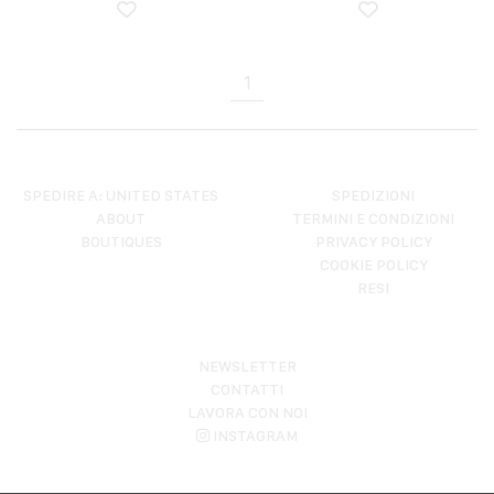
1
SPEDIRE A: UNITED STATES
SPEDIZIONI
ABOUT
TERMINI E CONDIZIONI
BOUTIQUES
PRIVACY POLICY
COOKIE POLICY
RESI
NEWSLETTER
CONTATTI
LAVORA CON NOI
INSTAGRAM