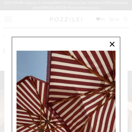
SOLO ONLINE: inserisci il codice NEW20 al checkout per ottenere il 20% sui prodotti
della NEW COLLECTION. *possibili esclusioni
(
0
)
(
0
)
Home
ENTRE AMIS
×
ENTRE AMIS
NUOVI ARRIVI
UOMO