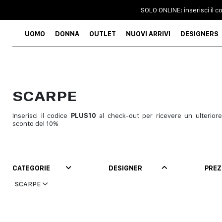
SOLO ONLINE: inserisci il 
UOMO
DONNA
OUTLET
NUOVI ARRIVI
DESIGNERS
SCARPE
L
Inserisci il codice
PLUS10
al check-out per ricevere un ulteriore
P
sconto del 10%
CATEGORIE
DESIGNER
PRE
SCARPE