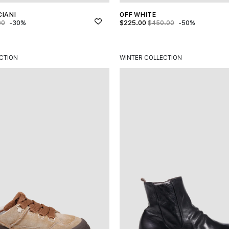
IANI
OFF WHITE
-30%
$
225.00
-50%
00
$
450.00
CTION
WINTER COLLECTION