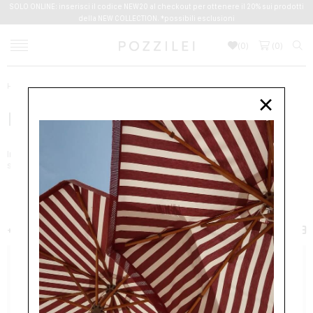
SOLO ONLINE: inserisci il codice NEW20 al checkout per ottenere il 20% sui prodotti
della NEW COLLECTION. *possibili esclusioni
(
0
)
(
0
)
Home
Outlet
Donna
Borse
×
BORSE
Inserisci il codice
PLUS10
al check-out per ricevere un ulteriore
sconto del 10%
DONNA
ABBIGLIAMENTO
ACCESSORI
BORSE
SCARPE
+ FILTER