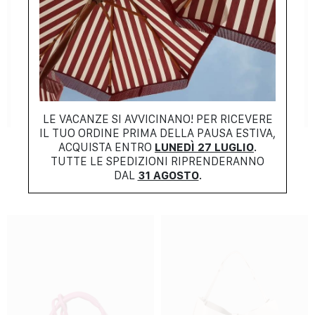
LE VACANZE SI AVVICINANO! PER RICEVERE
IL TUO ORDINE PRIMA DELLA PAUSA ESTIVA,
SUMMER COLLECTION
SUMMER COLLECTION
ACQUISTA ENTRO
LUNEDÌ 27 LUGLIO
.
GOLDEN GOOSE
MAXMARA
TUTTE LE SPEDIZIONI RIPRENDERANNO
$
888.00
$
1442.00
$
444.00
$
1009.00
DAL
31 AGOSTO
.
-50%
-30%