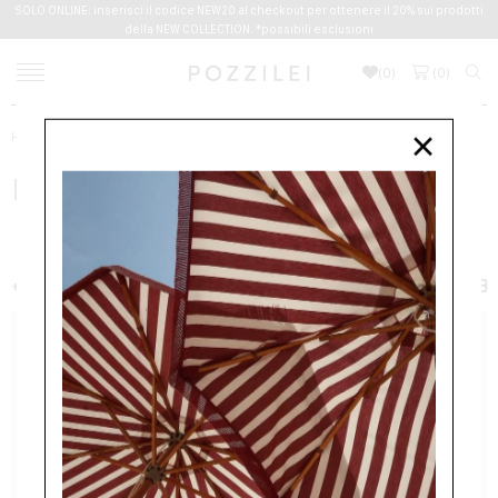
SOLO ONLINE: inserisci il codice NEW20 al checkout per ottenere il 20% sui prodotti
della NEW COLLECTION. *possibili esclusioni
(
0
)
(
0
)
Home
Donna
Abbigliamento
MAGLIONI
NUDE
×
NUDE
ABBIGLIAMENTO
GONNE
CAMICIE
MAGLIONI
T-SHIRTS
+ FILTER