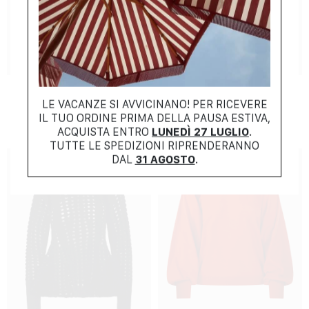
NEW COLLECTION
NEW COLLECTION
NUDE
NUDE
$
387.00
$
214.00
LE VACANZE SI AVVICINANO! PER RICEVERE
IL TUO ORDINE PRIMA DELLA PAUSA ESTIVA,
ACQUISTA ENTRO
LUNEDÌ 27 LUGLIO
.
TUTTE LE SPEDIZIONI RIPRENDERANNO
DAL
31 AGOSTO
.